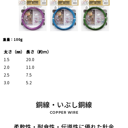
重量：100g
太さ（㎜）
長さ（約ｍ）
1.5
20.0
2.0
11.0
2.5
7.5
3.0
5.2
銅線・いぶし銅線
COPPER WIRE
柔軟性・耐食性・伝導性に優れた針金