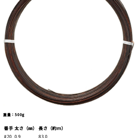
重量：500g
番手
太さ（㎜）
長さ（約ｍ）
#20
0.9
83.0