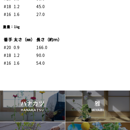
#18
1.2
45.0
#16
1.6
27.0
重量：1㎏
番手
太さ（㎜）
長さ（約ｍ）
#20
0.9
166.0
#18
1.2
90.0
#16
1.6
54.0
ハナカツ
雅
HANAKATSU
MIYABI