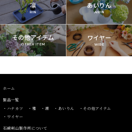
凛
あいりん
RIN
AIRIN
その他アイテム
ワイヤー
OTHER ITEM
WIRE
ホーム
製品⼀覧
ハナカツ
雅
凛
あいりん
その他アイテム
ワイヤー
石﨑剣山製作所について