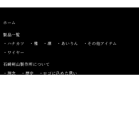
ホーム
製品⼀覧
ハナカツ
雅
凛
あいりん
その他アイテム
ワイヤー
石﨑剣山製作所について
理念
歴史
ロゴに込めた思い
こだわり・想い
剣⼭ができるまで
会社概要・アクセス
お知らせ
お問い合わせ
プライバシーポリシー
採用