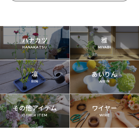
ハナカツ
雅
HANAKATSU
MIYABI
凛
あいりん
RIN
AIRIN
その他アイテム
ワイヤー
OTHER ITEM
WIRE